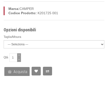
Marca:
CAMPER
Codice Prodotto:
K201725 001
Opzioni disponibili
Taglia/Misura
+
Qtà
−