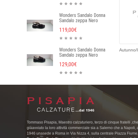
Wonders Sandalo Donna
Sandalo zeppa Nero
119,00€
Wonders Sandalo Donna
Autunno/
Sandalo zeppa Nero
129,00€
Tommaso Pisapia, Maestro calzaturiero, terzo di cinque fratelli ,c
giàavviato la loro attività commerciale sia a Salerno che a Napoli, 
1946 unasede a Roma in Via Nizza 4, sulla centrale Piazza Fiume, 