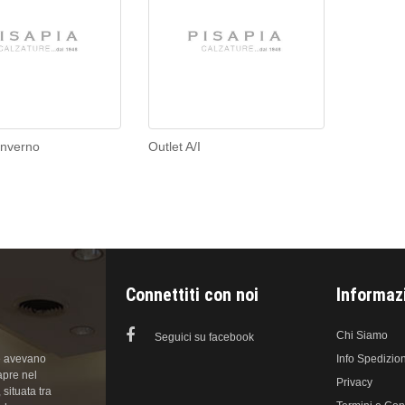
Inverno
Outlet A/I
Connettiti con noi
Informaz
Chi Siamo
Seguici su facebook
he avevano
Info Spedizion
apre nel
Privacy
situata tra