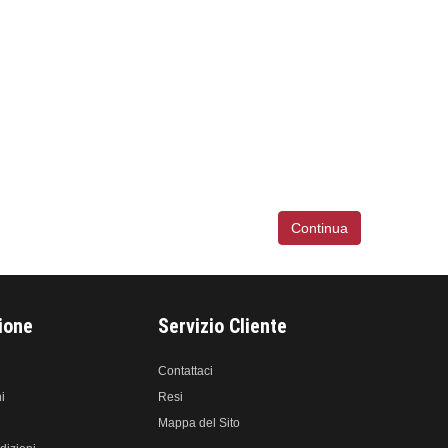
Continua
ione
Servizio Cliente
Contattaci
i
Resi
Mappa del Sito