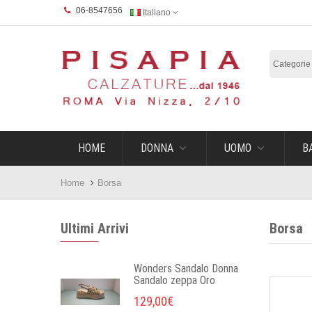
06-8547656
Italiano
HOME
DONNA
UOMO
B
Home
Borsa
Ultimi Arrivi
Borsa
Wonders Sandalo Donna
Sandalo zeppa Oro
129,00€